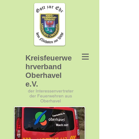
Kreisfeuerwe
hrverband
Oberhavel
e.V.
der Interessenvertreter
der Feuerwehren aus
Oberhavel