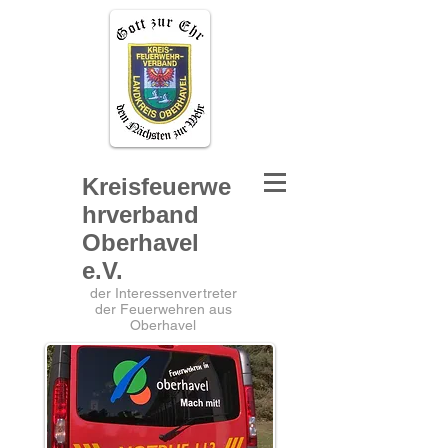
Kreisfeuerwe
hrverband
Oberhavel
e.V.
der Interessenvertreter
der Feuerwehren aus
Oberhavel