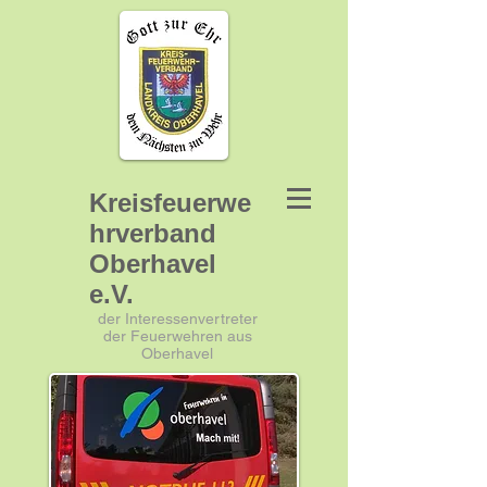
Kreisfeuerwe
hrverband
Oberhavel
e.V.
der Interessenvertreter
der Feuerwehren aus
Oberhavel