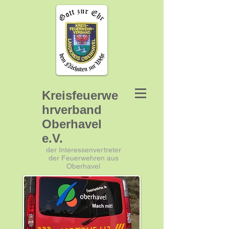
Kreisfeuerwe
hrverband
Oberhavel
e.V.
der Interessenvertreter
der Feuerwehren aus
Oberhavel