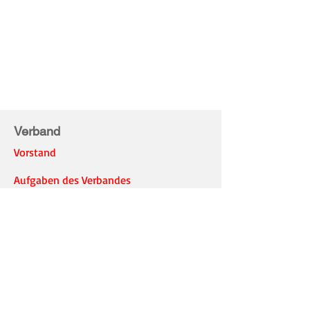
Verband
Vorstand
Aufgaben des Verbandes
Kreisjugendleitung
Ausleihanträge
Information
Verbandsnachrichten
JF Nachrichten