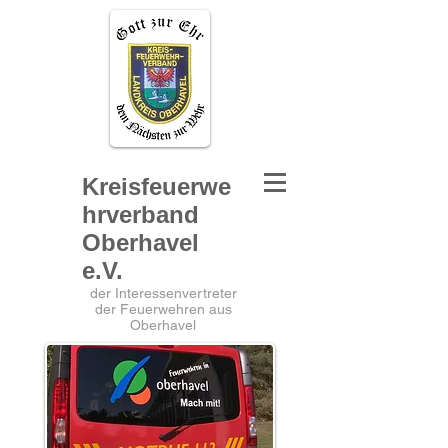
Kreisfeuerwe
hrverband
Oberhavel
e.V.
der Interessenvertreter
der Feuerwehren aus
Oberhavel