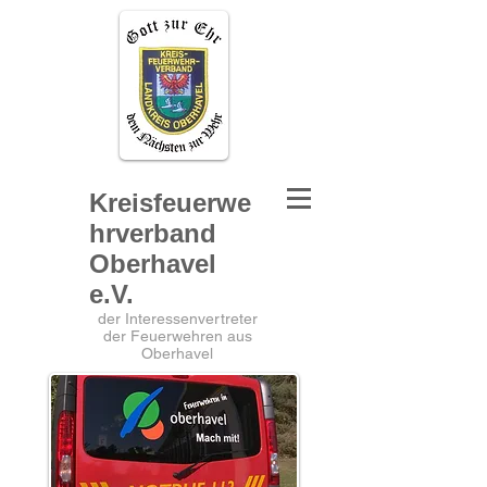
Kreisfeuerwe
hrverband
Oberhavel
e.V.
der Interessenvertreter
der Feuerwehren aus
Oberhavel