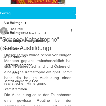
Beitrag
Alle Beiträge
Ingo Pahl
Alle Beiträge
2. Feb. 2019
1 Min. Lesezeit
"Schnee-Katastrophe"
Fortbildung Führungskräfte
(Stabs-Ausbildung)
Nachrichten
Dieser Termin wurde schon vor einigen 
JF Nachrichten
Monaten geplant, zwischenzeitlich hat 
Fahrzeugübergabe
sich in Süddeutschland und Österreich 
eine solche Katastrophe ereignet. Damit 
LF20 Kats
hatte die heutige Ausbildung einen 
Beetz/Sommerfeld LZ3
realistischen Hintergrund. 
Stadt Kremmen
Die Ausbildung sollte den Teilnehmern 
eine gewisse Routine bei der 