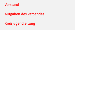
Vorstand
Aufgaben des Verbandes
Kreisjugendleitung
Ausleihanträge
Information
Verbandsnachrichten
JF Nachrichten
Termine
Bürgerinfo
Service
Presse
KFV-OHV App