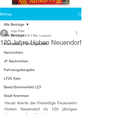
Beitrag
Alle Beiträge
Ingo Pahl
Alle Beiträge
23. Juni 2018
1 Min. Lesezeit
120 Jahre Hohen Neuendorf
Fortbildung Führungskräfte
Nachrichten
JF Nachrichten
Fahrzeugübergabe
LF20 Kats
Beetz/Sommerfeld LZ3
Stadt Kremmen
Heute feierte die Freiwillige Feuerwehr 
Hohen Neuendorf ihr 120 jähriges 