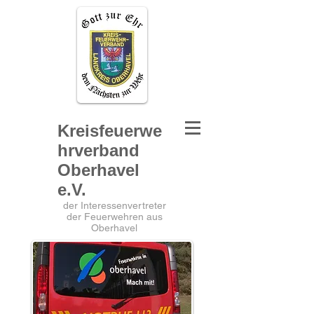
Kreisfeuerwe
hrverband
Oberhavel
e.V.
der Interessenvertreter
der Feuerwehren aus
Oberhavel