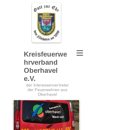
Kreisfeuerwe
hrverband
Oberhavel
e.V.
der Interessenvertreter
der Feuerwehren aus
Oberhavel