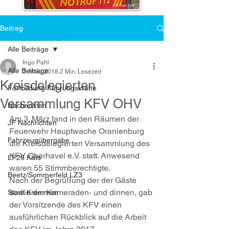
Beitrag
Alle Beiträge
Ingo Pahl
Alle Beiträge
3. März 2018
2 Min. Lesezeit
Kreisdelegierten
Fortbildung Führungskräfte
Versammlung KFV OHV
Nachrichten
Am 3. März fand in den Räumen der 
JF Nachrichten
Feuerwehr Hauptwache Oranienburg 
Fahrzeugübergabe
die Kreisdelegierten Versammlung des 
KFV Oberhavel e.V. statt. Anwesend 
LF20 Kats
waren 55 Stimmberechtigte.
Beetz/Sommerfeld LZ3
Nach der Begrüßung der der Gäste 
sowie der Kameraden- und dinnen, gab 
Stadt Kremmen
der Vorsitzende des KFV einen 
ausführlichen Rückblick auf die Arbeit 