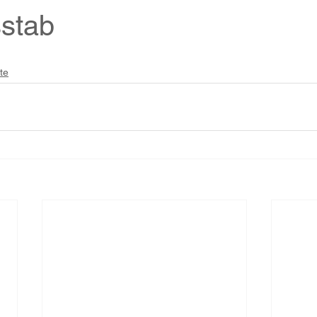
stab
te