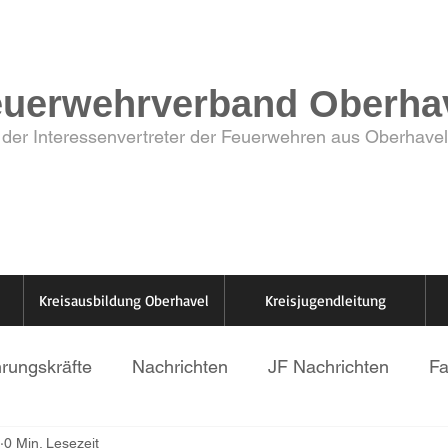
euerwehrverband Oberhav
der Interessenvertreter der Feuerwehren aus Oberhavel
Kreisausbildung Oberhavel
Kreisjugendleitung
hrungskräfte
Nachrichten
JF Nachrichten
Fa
0 Min. Lesezeit
rfeld LZ3
Stadt Kremmen