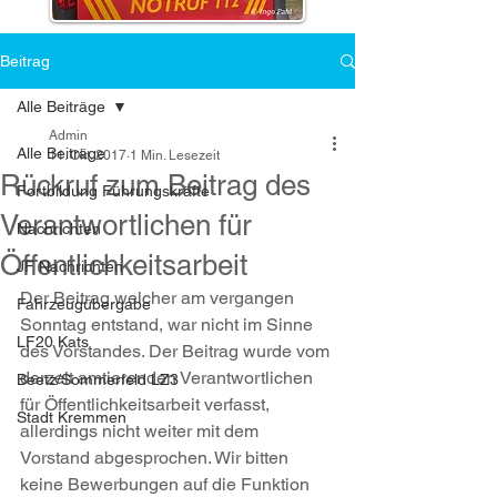
Beitrag
Alle Beiträge
Admin
Alle Beiträge
11. Okt. 2017
1 Min. Lesezeit
Rückruf zum Beitrag des
Fortbildung Führungskräfte
Verantwortlichen für
Nachrichten
Öffentlichkeitsarbeit
JF Nachrichten
Der Beitrag welcher am vergangen 
Fahrzeugübergabe
Sonntag entstand, war nicht im Sinne 
LF20 Kats
des Vorstandes. Der Beitrag wurde vom 
derzeit amtierenden Verantwortlichen 
Beetz/Sommerfeld LZ3
für Öffentlichkeitsarbeit verfasst, 
Stadt Kremmen
allerdings nicht weiter mit dem 
Vorstand abgesprochen. Wir bitten 
keine Bewerbungen auf die Funktion 