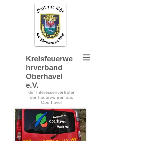
Kreisfeuerwe
hrverband
Oberhavel
e.V.
der Interessenvertreter
der Feuerwehren aus
Oberhavel